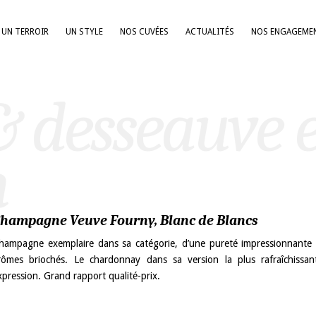
UN TERROIR
UN STYLE
NOS CUVÉES
ACTUALITÉS
NOS ENGAGEME
& desseauve 
m
hampagne Veuve Fourny, Blanc de Blancs
hampagne exemplaire dans sa catégorie, d’une pureté impressionnante 
rômes briochés. Le chardonnay dans sa version la plus rafraîchissa
xpression. Grand rapport qualité-prix.