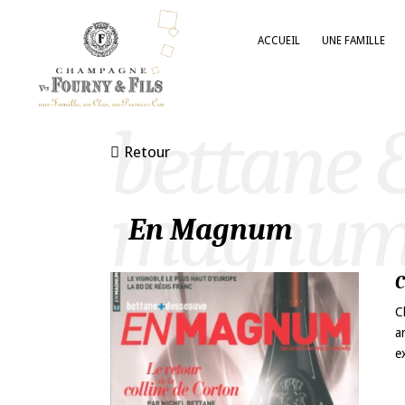
ACCUEIL
UNE FAMILLE
bettane 
Retour
magnu
En Magnum
C
C
a
e