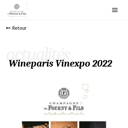
Retour
actualités
Wineparis Vinexpo 2022