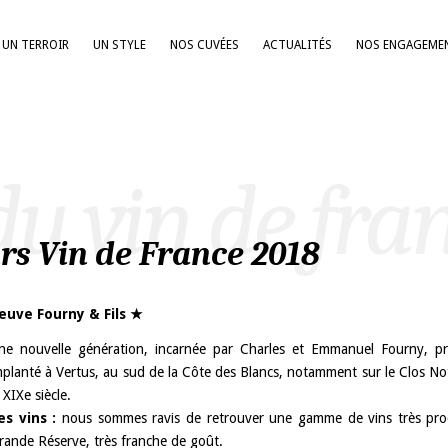
UN TERROIR
UN STYLE
NOS CUVÉES
ACTUALITÉS
NOS ENGAGEME
du vin de fra
rs Vin de France 2018
euve Fourny & Fils ★
ne nouvelle génération, incarnée par Charles et Emmanuel Fourny, p
mplanté à Vertus, au sud de la Côte des Blancs, notamment sur le Clos Not
 XIXe siècle.
es vins :
nous sommes ravis de retrouver une gamme de vins très proches
rande Réserve, très franche de goût.