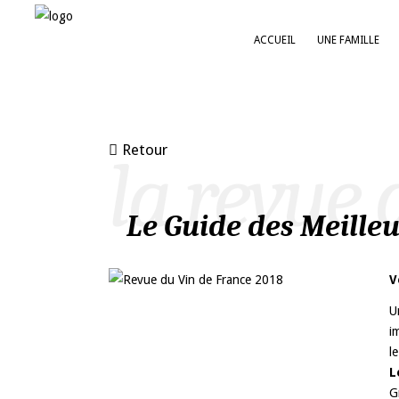
ACCUEIL
UNE FAMILLE
Retour
la revue 
Le Guide des Meilleu
V
U
i
le
L
G