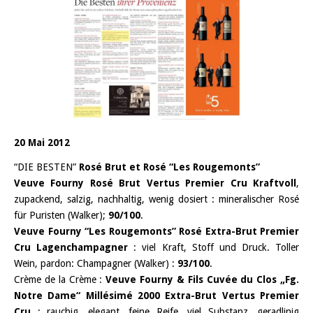
20 Mai 2012
“DIE BESTEN”
Rosé Brut et Rosé “Les Rougemonts”
Veuve Fourny Rosé Brut Vertus Premier Cru Kraftvoll
,
zupackend, salzig, nachhaltig, wenig dosiert : mineralischer Rosé
für Puristen (Walker);
90/100
.
Veuve Fourny “Les Rougemonts” Rosé Extra-Brut Premier
Cru Lagenchampagner
: viel Kraft, Stoff und Druck. Toller
Wein, pardon: Champagner (Walker) :
93/100
.
Crème de la Crème :
Veuve Fourny & Fils Cuvée du Clos „Fg.
Notre Dame“ Millésimé 2000 Extra-Brut Vertus Premier
Cru
: rauchig, elegant, feine Reife, viel Substanz, geradlinig