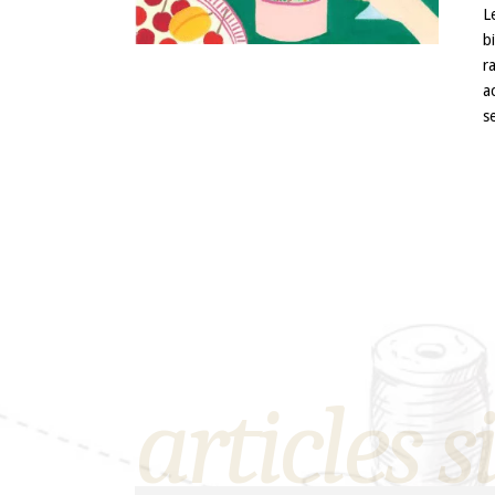
L
b
r
a
s
articles s