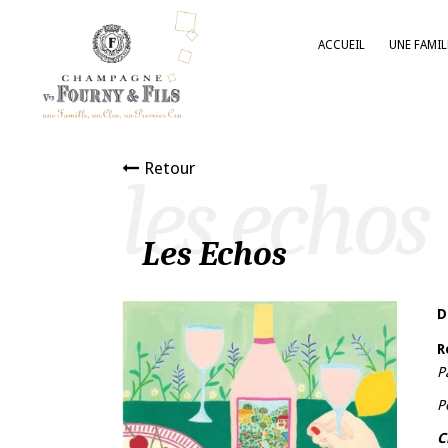
ACCUEIL
UNE FAMIL
Retour
les echos
Les Echos
D
R
P
P
C