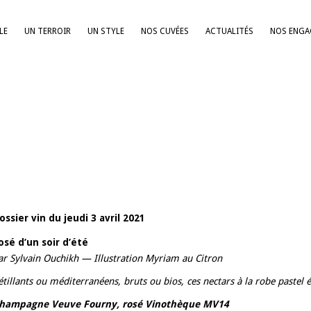
LE
UN TERROIR
UN STYLE
NOS CUVÉES
ACTUALITÉS
NOS ENG
ossier vin du jeudi 3 avril 2021
osé d’un soir d’été
ar Sylvain Ouchikh — Illustration Myriam au Citron
étillants ou méditerranéens, bruts ou bios, ces nectars à la robe pastel 
hampagne Veuve Fourny, rosé Vinothèque MV14